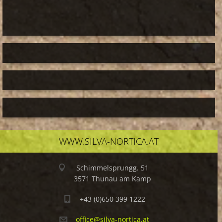
WWW.SILVA-NORTICA.AT
Schimmelsprungg. 51
3571 Thunau am Kamp
+43 (0)650 399 1222
office@s
ilva-nor
tica.at